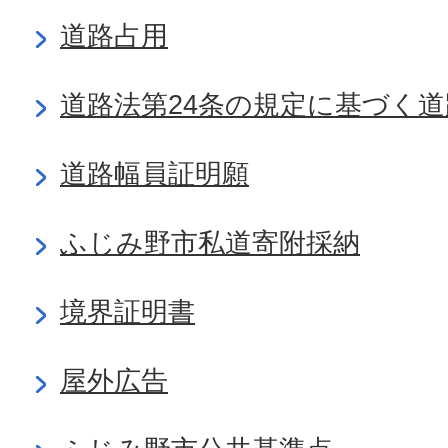
道路占用
道路法第24条の規定に基づく
道路幅員証明願
ふじみ野市私道寄附採納
境界証明書
屋外広告