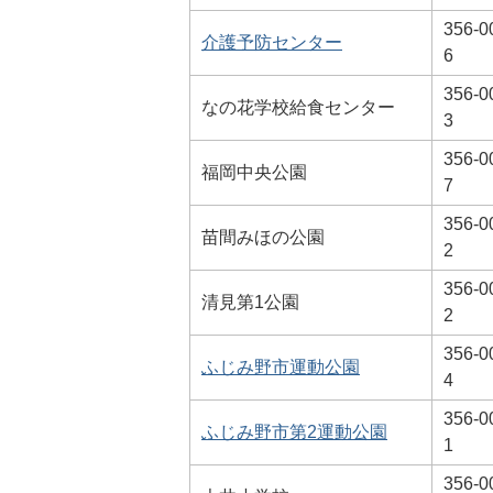
356-0
介護予防センター
6
356-0
なの花学校給食センター
3
356-0
福岡中央公園
7
356-0
苗間みほの公園
2
356-0
清見第1公園
2
356-0
ふじみ野市運動公園
4
356-0
ふじみ野市第2運動公園
1
356-0