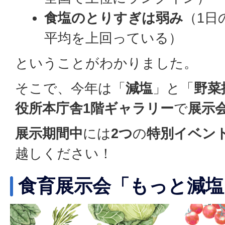
食塩のとりすぎは弱み
（1日
平均を上回っている）
ということがわかりました。
そこで、今年は「
減塩
」と「
野菜
役所本庁舎1階ギャラリー
で
展示
展示期間中
には
2つ
の
特別イベン
越しください！
食育展示会「もっと減塩