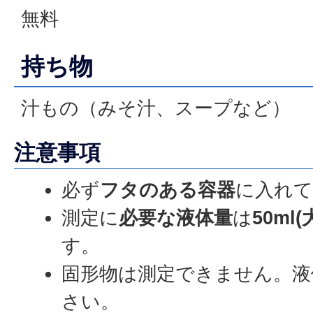
無料
持ち物
汁もの（みそ汁、スープなど）
注意事項
必ず
フタのある容器
に入れて
測定に
必要な液体量
は
50ml
す。
固形物は測定できません。液
さい。