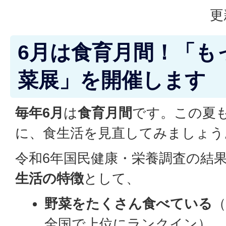
更
6月は食育月間！「も
菜展」を開催します
毎年6月
は
食育月間
です。この夏
に、食生活を見直してみましょう
令和6年国民健康・栄養調査の結
生活の特徴
として、
野菜をたくさん食べている
（
全国で上位にランクイン）