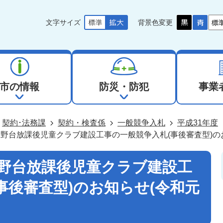
文字サイズ
背景色変更
市の情報
防災・防犯
事業
契約･法務課
契約・検査係
一般競争入札
平成31年度
野台放課後児童クラブ建設工事の一般競争入札(事後審査型)のお
上野台放課後児童クラブ建設工
事後審査型)のお知らせ(令和元