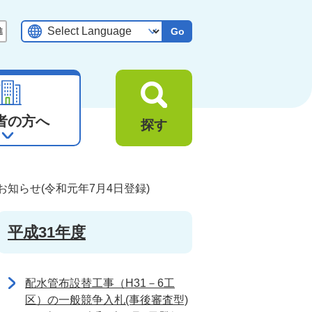
Go
者の方へ
探す
知らせ(令和元年7月4日登録)
平成31年度
配水管布設替工事（H31－6工
区）の一般競争入札(事後審査型)