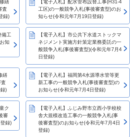
修繕
【電子入札】配水管布設替工事(H31-4
審査
工区)の一般競争入札(事後審査型)のお
登録)
知らせ(令和元年7月19日登録)
整備工
【電子入札】市公共下水道ストックマ
のお知
ネジメント実施方針策定業務委託の一
般競争入札(事後審査型)(令和元年7月4
日登録)
修繕
【電子入札】福岡第4水源導水管等更
審査
新工事の一般競争入札(事後審査型)の
録)
お知らせ(令和元年7月4日登録)
童ク
【電子入札】ふじみ野市立西小学校校
後審
舎大規模改造工事の一般競争入札(事
登録)
後審査型)のお知らせ(令和元年7月4日
登録)