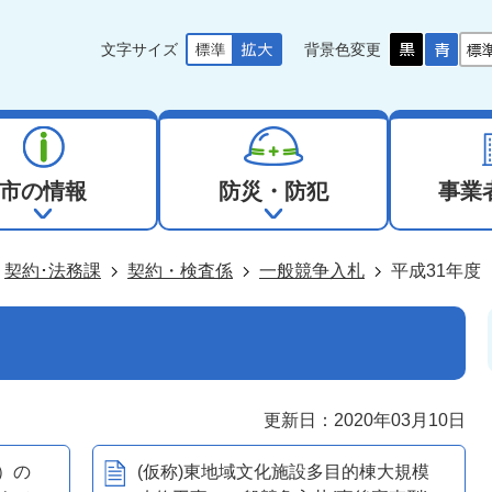
文字サイズ
背景色変更
市の情報
防災・防犯
事業
契約･法務課
契約・検査係
一般競争入札
平成31年度
更新日：2020年03月10日
）の
(仮称)東地域文化施設多目的棟大規模