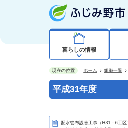
暮らしの情報
現在の位置
ホーム
組織一覧
平成31年度
配水管布設替工事（H31－6工区