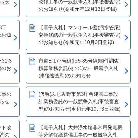
知らせ
改修工事の一般競争入札(事後審査型)
のお知らせ(令和元年12月13日登録)
3工
【電子入札】マンホール蓋(汚水管渠)
のお知
交換修繕の一般競争入札(事後審査型)
のお知らせ(令和元年10月3日登録)
1-3
市道E-177号線(旧5-85号線)物件調査
)のお
積算業務委託(その1)の一般競争入札
(事後審査型)のお知らせ
工事の
(仮称)ふじみ野市第3庁舎建替工事設
知らせ
計業務委託の一般競争入札(事後審査
型)のお知らせ(令和元年10月3日登録)
ット改
【電子入札】大井浄水場非常用発電機
型)の
等分解修繕整備工事の一般競争入札