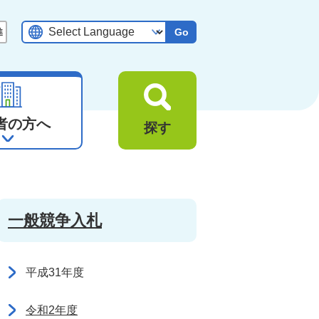
Go
者の方へ
探す
一般競争入札
平成31年度
令和2年度