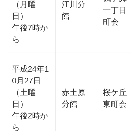
（月曜
江川分
一丁目
日）
館
町会
午後7時か
ら
平成24年1
0月27日
（土曜
赤土原
桜ケ丘
日）
分館
東町会
午後2時か
ら