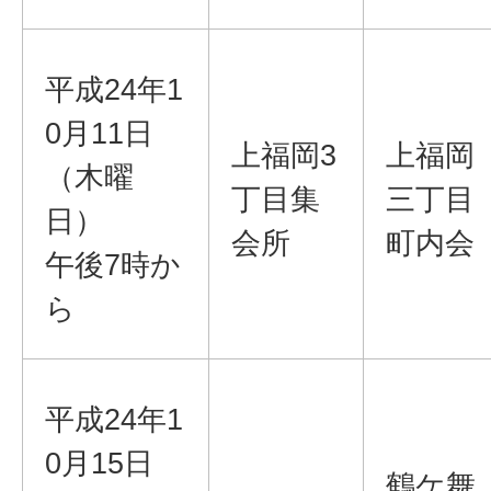
平成24年1
0月11日
上福岡3
上福岡
（木曜
丁目集
三丁目
日）
会所
町内会
午後7時か
ら
平成24年1
0月15日
鶴ケ舞