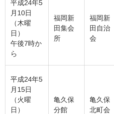
平成24年5
月10日
福岡新
福岡新
（木曜
田集会
田自治
日）
所
会
午後7時か
ら
平成24年5
月15日
（火曜
亀久保
亀久保
日）
分館
北町会