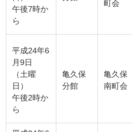
町会
午後7時か
ら
平成24年6
月9日
（土曜
亀久保
亀久保
日）
分館
南町会
午後2時か
ら