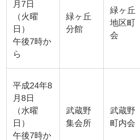
月7日
緑ヶ丘
（火曜
緑ヶ丘
地区町
日）
分館
会
午後7時か
ら
平成24年8
月8日
（水曜
武蔵野
武蔵野
日）
集会所
町内会
午後7時か