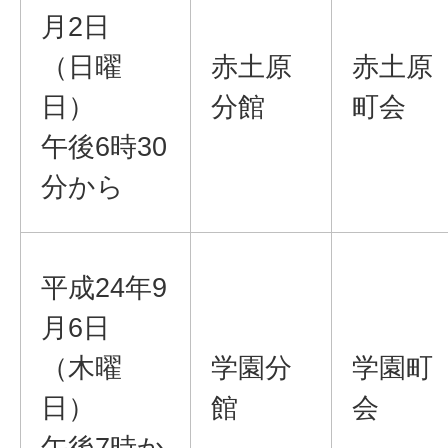
月2日
（日曜
赤土原
赤土原
日）
分館
町会
午後6時30
分から
平成24年9
月6日
（木曜
学園分
学園町
日）
館
会
午後7時か