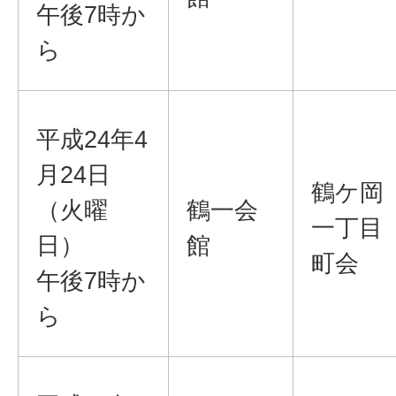
午後7時か
ら
平成24年4
月24日
鶴ケ岡
（火曜
鶴一会
一丁目
日）
館
町会
午後7時か
ら