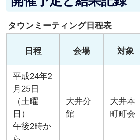
開催予定と結果記録
タウンミーティング日程表
日程
会場
対象
平成24年2
月25日
（土曜
大井分
大井本
日）
館
町町会
午後2時か
ら