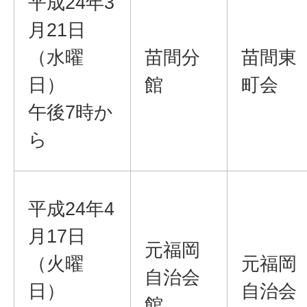
平成24年3
月21日
（水曜
苗間分
苗間東
日）
館
町会
午後7時か
ら
平成24年4
月17日
元福岡
（火曜
元福岡
自治会
日）
自治会
館