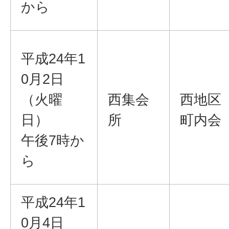
から
平成24年1
0月2日
（火曜
西集会
西地区
日）
所
町内会
午後7時か
ら
平成24年1
0月4日