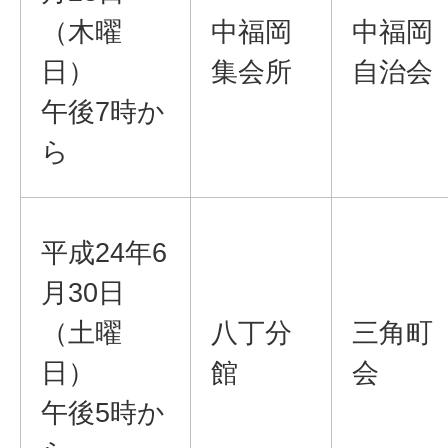
（木曜
中福岡
中福岡
日）
集会所
自治会
午後7時か
ら
平成24年6
月30日
（土曜
八丁分
三角町
日）
館
会
午後5時か