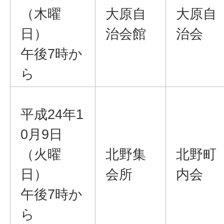
（木曜
大原自
大原自
日）
治会館
治会
午後7時か
ら
平成24年1
0月9日
（火曜
北野集
北野町
日）
会所
内会
午後7時か
ら