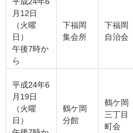
平成24年6
月12日
（火曜
下福岡
下福岡
日）
集会所
自治会
午後7時か
ら
平成24年6
月19日
鶴ケ岡
（火曜
鶴ケ岡
三丁目
日）
分館
町会
午後7時か