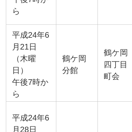
ら
平成24年6
月21日
鶴ケ岡
（木曜
鶴ケ岡
四丁目
日）
分館
町会
午後7時か
ら
平成24年6
月28日