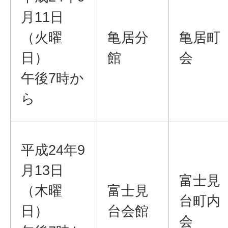
月11日
（火曜
亀居分
亀居町
日）
館
会
午後7時か
ら
平成24年9
月13日
富士見
（木曜
富士見
台町内
日）
台会館
会