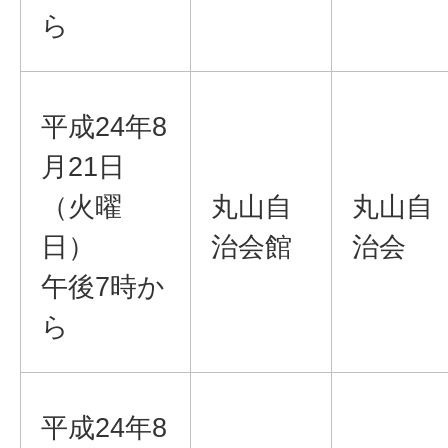
ら
平成24年8
月21日
（火曜
丸山自
丸山自
日）
治会館
治会
午後7時か
ら
平成24年8