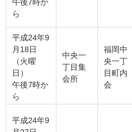
午後7時か
ら
平成24年9
月18日
福岡中
中央一
（火曜
央一丁
丁目集
日）
目町内
会所
午後7時か
会
ら
平成24年9