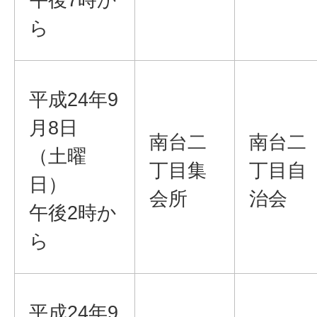
ら
平成24年9
月8日
南台二
南台二
（土曜
丁目集
丁目自
日）
会所
治会
午後2時か
ら
平成24年9