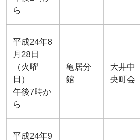
ら
平成24年8
月28日
（火曜
亀居分
大井中
日）
館
央町会
午後7時か
ら
平成24年9