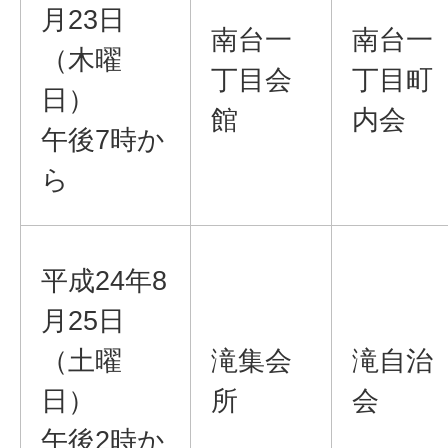
月23日
南台一
南台一
（木曜
丁目会
丁目町
日）
館
内会
午後7時か
ら
平成24年8
月25日
（土曜
滝集会
滝自治
日）
所
会
午後2時か