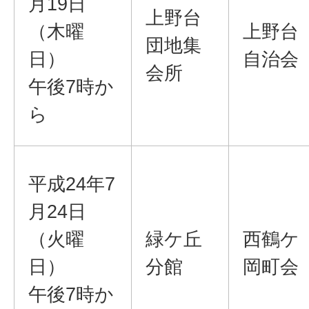
月19日
上野台
（木曜
上野台
団地集
日）
自治会
会所
午後7時か
ら
平成24年7
月24日
（火曜
緑ケ丘
西鶴ケ
日）
分館
岡町会
午後7時か