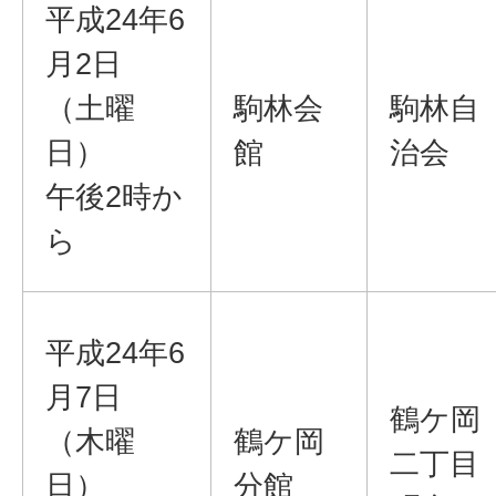
平成24年6
月2日
（土曜
駒林会
駒林自
日）
館
治会
午後2時か
ら
平成24年6
月7日
鶴ケ岡
（木曜
鶴ケ岡
二丁目
日）
分館