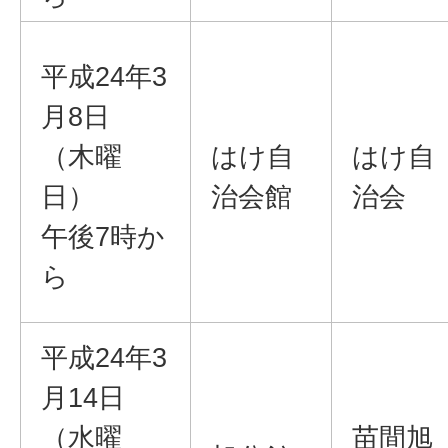
平成24年3
月8日
（木曜
はけ自
はけ自
日）
治会館
治会
午後7時か
ら
平成24年3
月14日
（水曜
苗間旭