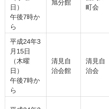
旭分館
日）
町会
午後7時か
ら
平成24年3
月15日
（木曜
清見自
清見自
日）
治会館
治会
午後7時か
ら