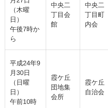
月27日
中央二
中央二
（木曜
丁目会
丁目町
日）
館
内会
午後7時か
ら
平成24年9
月30日
霞ケ丘
（日曜
霞ケ丘
団地集
日）
自治会
会所
午前10時