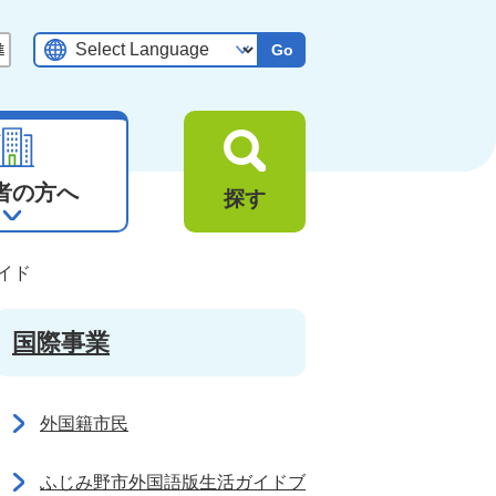
Go
者の方へ
探す
イド
国際事業
外国籍市民
ふじみ野市外国語版生活ガイドブ