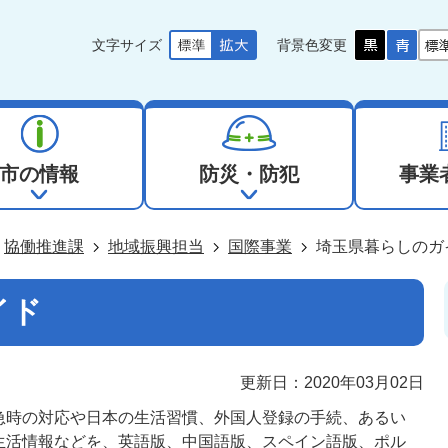
文字サイズ
背景色変更
市の情報
防災・防犯
事業
協働推進課
地域振興担当
国際事業
埼玉県暮らしのガ
イド
更新日：2020年03月02日
急時の対応や日本の生活習慣、外国人登録の手続、あるい
生活情報などを、英語版、中国語版、スペイン語版、ポル