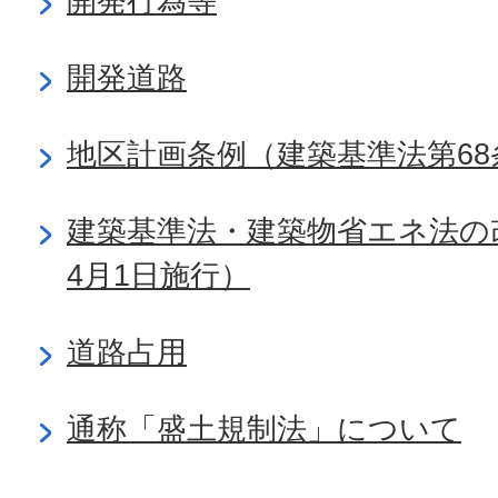
開発行為等
開発道路
地区計画条例（建築基準法第68
建築基準法・建築物省エネ法の
4月1日施行）
道路占用
通称「盛土規制法」について