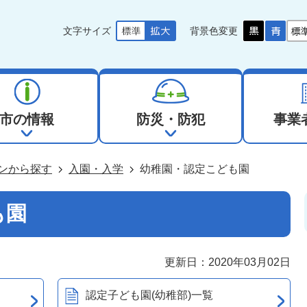
文字サイズ
背景色変更
市の情報
防災・防犯
事業
ンから探す
入園・入学
幼稚園・認定こども園
も園
更新日：2020年03月02日
認定子ども園(幼稚部)一覧