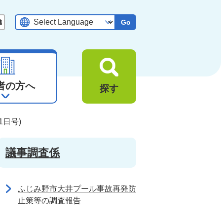
Go
者の方へ
探す
1日号)
議事調査係
ふじみ野市大井プール事故再発防
止策等の調査報告