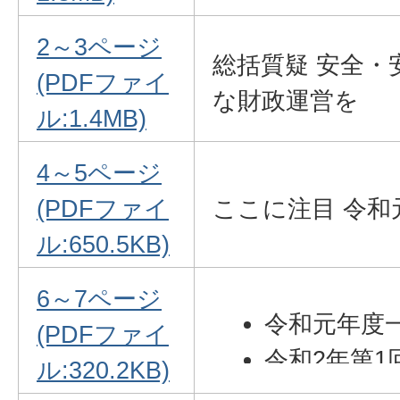
2～3ページ
総括質疑 安全・
(PDFファイ
な財政運営を
ル:1.4MB)
4～5ページ
(PDFファイ
ここに注目 令和
ル:650.5KB)
6～7ページ
令和元年度
(PDFファイ
令和2年第1
ル:320.2KB)
議案等と審