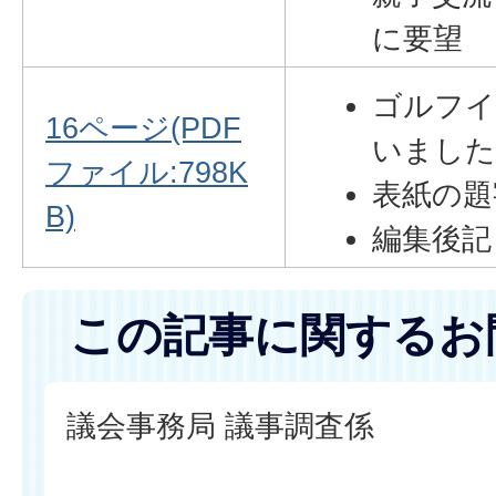
に要望
ゴルフイ
16ページ(PDF
いまし
ファイル:798K
表紙の題
B)
編集後記
この記事に関するお
議会事務局 議事調査係