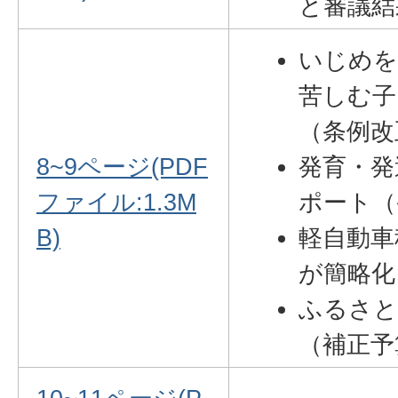
と審議結
いじめを
苦しむ子
（条例改
8~9ページ(PDF
発育・発
ファイル:1.3M
ポート（
B)
軽自動車
が簡略化
ふるさと
（補正予