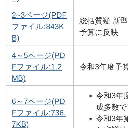
2~3ページ(PDF
総括質疑 新
ファイル:843K
予算に反映
B)
4～5ページ(PD
Fファイル:1.2
令和3年度予
MB)
令和3年
6～7ページ(PD
成多数で
Fファイル:736.
令和3年
7KB)