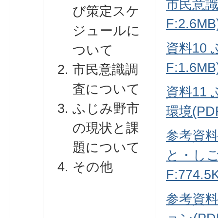
市民意識
び策定スケ
F:2.6MB
ジュールに
資料10
ついて
F:1.6MB
市民意識調
査について
資料11
ふじみ野市
環境(PDF
の現状と課
参考資料
題について
と・しご
その他
F:774.5
参考資料