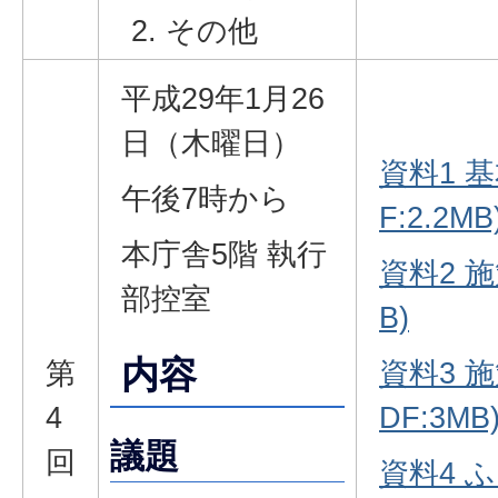
その他
平成29年1月26
日（木曜日）
資料1 
午後7時から
F:2.2MB
本庁舎5階 執行
資料2 施
部控室
B)
内容
第
資料3 
4
DF:3MB
議題
回
資料4 