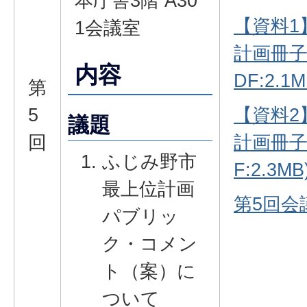
本庁舎3階 A30
【資料1
1会議室
計画冊子
内容
DF:2.1M
第
5
【資料2
議題
回
計画冊子
ふじみ野市
F:2.3MB
最上位計画
第5回会議録
パブリッ
ク・コメン
ト（案）に
ついて