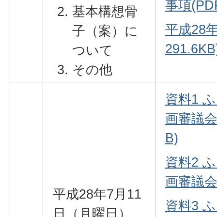
事項(PDF
基本構想骨
平成28年
子（案）に
291.6KB
ついて
その他
資料1 
画審議会委
B)
資料2 
画審議会条
平成28年7月11
資料3 
日（月曜日）