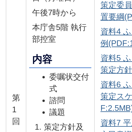
策定委
午後7時から
置要綱(PD
本庁舎5階 執行
資料4 
部控室
例(PDF:1
資料5 
内容
策定方針(P
委嘱状交付
資料6 
式
策定スケ
第
諮問
F:2.5MB
1
議題
回
資料7 
策定方針及