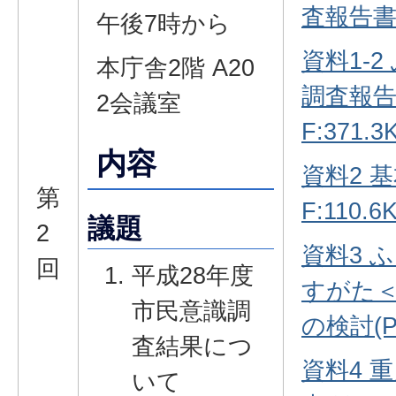
査報告書(
午後7時から
資料1-
本庁舎2階 A20
調査報告
2会議室
F:371.3
内容
資料2 
第
F:110.6
議題
2
資料3 
回
平成28年度
すがた
市民意識調
の検討(PD
査結果につ
資料4 
いて