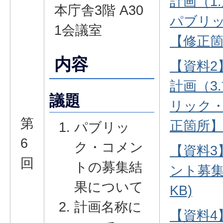
計画（1
本庁舎3階 A30
パブリ
1会議室
【修正箇所
内容
【資料2
計画（3
議題
リック
第
正箇所】(P
パブリッ
6
ク・コメン
【資料3
回
トの募集結
ント募集結
果について
KB)
計画名称に
【資料4