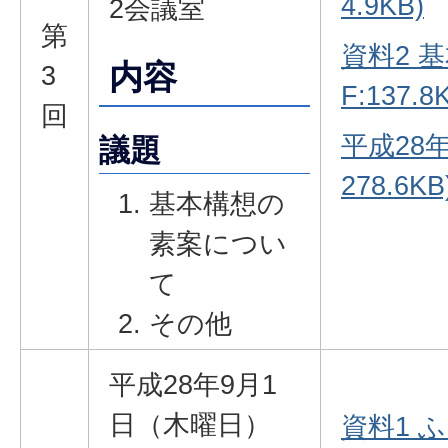
4.9KB)
2会議室
第
資料2 
内容
3
F:137.8
回
平成28年
議題
278.6KB
基本構想の
素案につい
て
その他
平成28年9月1
日（木曜日）
資料1 