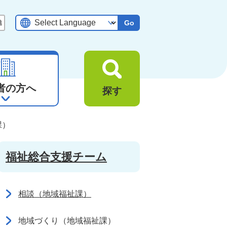
Go
者の方へ
探す
課）
福祉総合支援チーム
相談（地域福祉課）
地域づくり（地域福祉課）