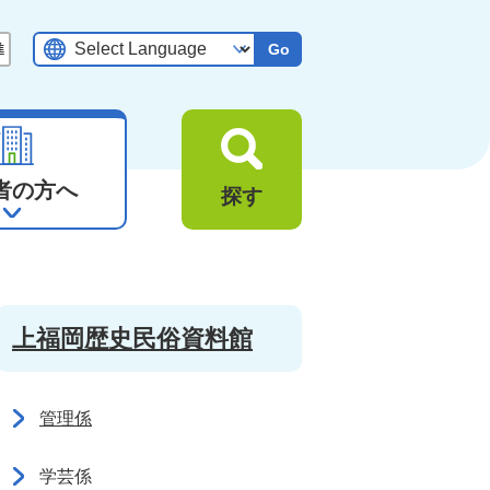
Go
者の方へ
探す
上福岡歴史民俗資料館
管理係
学芸係