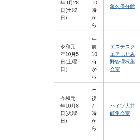
年9月28
10
亀久保分館
日(土曜
時
日)
か
ら
午
令和元
前
エステスク
年10月5
10
エアふじみ
日(土曜
時
野管理棟集
日）
か
会室
ら
午
令和元
後
年10月8
7
ハイツ大井
日(火曜
時
町集会室
日)
か
ら