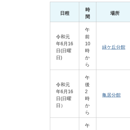
時
日程
場所
間
午
令和元
前
年6月16
10
緑ケ丘分館
日(日曜
時
日)
か
ら
午
令和元
後
年6月16
2
亀居分館
日(日曜
時
日）
か
ら
午