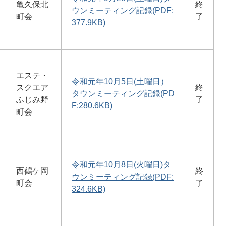
亀久保北
終
ウンミーティング記録(PDF:
町会
了
377.9KB)
エステ・
令和元年10月5日(土曜日）
スクエア
終
タウンミーティング記録(PD
ふじみ野
了
F:280.6KB)
町会
令和元年10月8日(火曜日)タ
西鶴ケ岡
終
ウンミーティング記録(PDF:
町会
了
324.6KB)