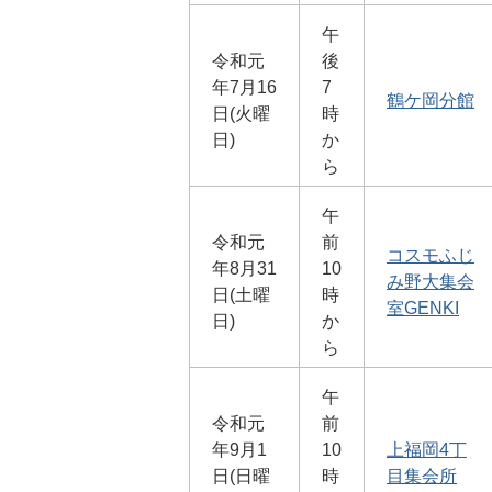
午
令和元
後
年7月16
7
鶴ケ岡分館
日(火曜
時
日)
か
ら
午
令和元
前
コスモふじ
年8月31
10
み野大集会
日(土曜
時
室GENKI
日)
か
ら
午
令和元
前
年9月1
10
上福岡4丁
日(日曜
時
目集会所