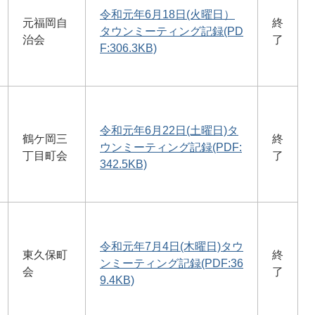
令和元年6月18日(火曜日）
元福岡自
終
タウンミーティング記録(PD
治会
了
F:306.3KB)
令和元年6月22日(土曜日)タ
鶴ケ岡三
終
ウンミーティング記録(PDF:
丁目町会
了
342.5KB)
令和元年7月4日(木曜日)タウ
東久保町
終
ンミーティング記録(PDF:36
会
了
9.4KB)