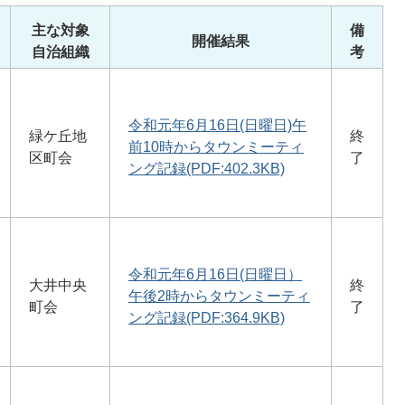
主な対象
備
開催結果
自治組織
考
令和元年6月16日(日曜日)午
緑ケ丘地
終
前10時からタウンミーティ
区町会
了
ング記録(PDF:402.3KB)
令和元年6月16日(日曜日）
大井中央
終
午後2時からタウンミーティ
町会
了
ング記録(PDF:364.9KB)