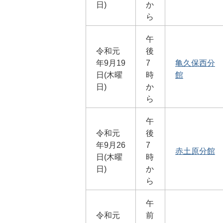
日)
か
ら
午
令和元
後
年9月19
7
亀久保西分
日(木曜
時
館
日)
か
ら
午
令和元
後
年9月26
7
赤土原分館
日(木曜
時
日)
か
ら
午
令和元
前