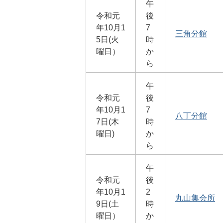
午
令和元
後
年10月1
7
三角分館
5日(火
時
曜日）
か
ら
午
令和元
後
年10月1
7
八丁分館
7日(木
時
曜日)
か
ら
午
令和元
後
年10月1
2
丸山集会所
9日(土
時
曜日）
か