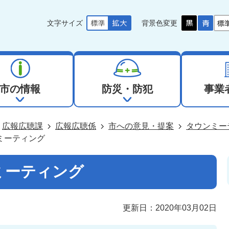
文字サイズ
背景色変更
市の情報
防災・防犯
事業
広報広聴課
広報広聴係
市への意見・提案
タウンミー
ミーティング
ミーティング
更新日：2020年03月02日