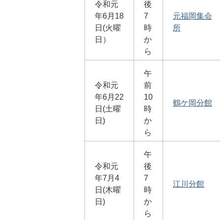
令和元
後
年6月18
7
元福岡集会
日(火曜
時
所
日）
か
ら
午
令和元
前
年6月22
10
鶴ケ岡分館
日(土曜
時
日)
か
ら
午
令和元
後
年7月4
7
江川分館
日(木曜
時
日)
か
ら