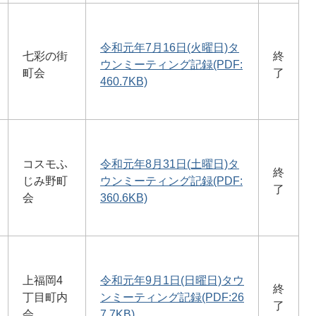
令和元年7月16日(火曜日)タ
七彩の街
終
ウンミーティング記録(PDF:
町会
了
460.7KB)
コスモふ
令和元年8月31日(土曜日)タ
終
じみ野町
ウンミーティング記録(PDF:
了
会
360.6KB)
上福岡4
令和元年9月1日(日曜日)タウ
終
丁目町内
ンミーティング記録(PDF:26
了
会
7.7KB)