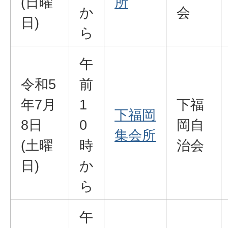
(日曜
所
か
会
日)
ら
午
令和5
前
年7月
1
下福
下福岡
8日
0
岡自
集会所
(土曜
時
治会
日)
か
ら
午