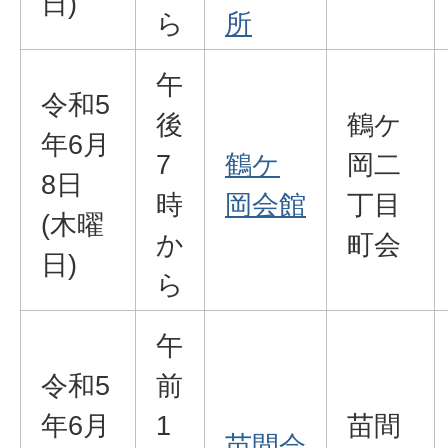
日)
ら
所
午
令和5
後
鶴ケ
年6月
7
鶴ケ
岡二
8日
時
岡会館
丁目
(木曜
か
町会
日)
ら
午
令和5
前
年6月
1
苗間
苗間会