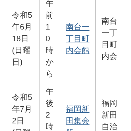
午
令和5
前
南台
年6月
1
南台一
一丁
18日
0
丁目町
目町
(日曜
時
内会館
内会
日)
か
ら
午
令和5
後
福岡
年7月
福岡新
2
新田
2日
田集会
時
自治