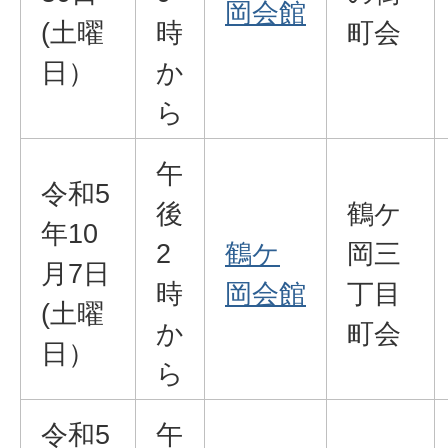
岡会館
(土曜
時
町会
日）
か
ら
午
令和5
後
鶴ケ
年10
2
鶴ケ
岡三
月7日
時
岡会館
丁目
(土曜
か
町会
日）
ら
令和5
午