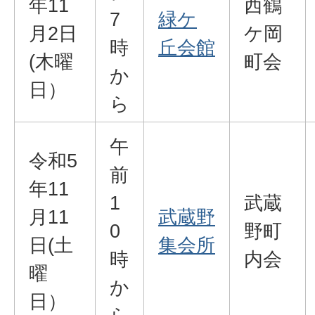
年11
西鶴
7
緑ケ
月2日
ケ岡
時
丘会館
(木曜
町会
か
日）
ら
午
令和5
前
年11
1
武蔵
月11
武蔵野
0
野町
日(土
集会所
時
内会
曜
か
日）