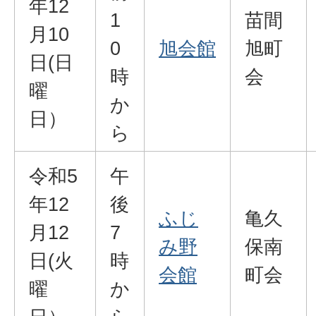
年12
1
苗間
月10
0
旭会館
旭町
日(日
時
会
曜
か
日）
ら
令和5
午
年12
後
ふじ
亀久
月12
7
み野
保南
日(火
時
会館
町会
曜
か