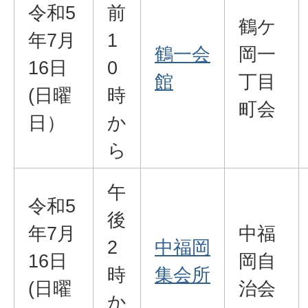
令和5
前
鶴ケ
年7月
1
鶴一会
岡一
16日
0
館
丁目
(日曜
時
町会
日）
か
ら
午
令和5
後
年7月
中福
2
中福岡
16日
岡自
時
集会所
(日曜
治会
か