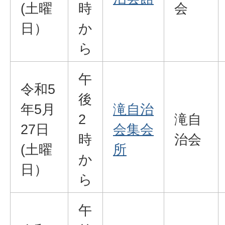
(土曜
時
会
日）
か
ら
午
令和5
後
年5月
滝自治
2
滝自
27日
会集会
時
治会
(土曜
所
か
日）
ら
午