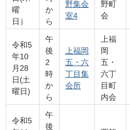
野集会
野町
曜
か
室4
会
日）
ら
午
上福
令和5
後
上福岡
岡
年10
2
五・六
五・
月28
時
丁目集
六丁
日(土
か
会所
目町
曜日)
ら
内会
午
令和5
後