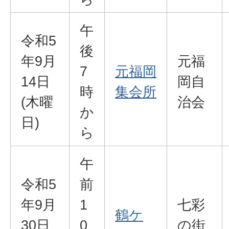
午
令和5
後
年9月
元福
7
元福岡
14日
岡自
時
集会所
(木曜
治会
か
日)
ら
午
令和5
前
年9月
1
七彩
鶴ケ
30日
0
の街