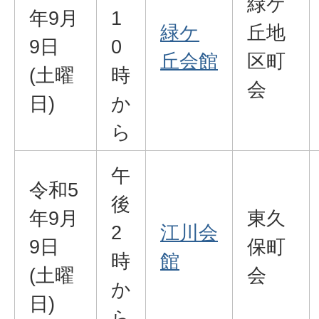
緑ケ
年9月
1
緑ケ
丘地
9日
0
丘会館
区町
(土曜
時
会
日)
か
ら
午
令和5
後
年9月
東久
2
江川会
9日
保町
時
館
(土曜
会
か
日)
ら