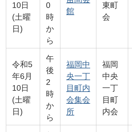
10日
0
東町
館
(土曜
時
会
日)
か
ら
午
令和5
福岡中
福岡
後
年6月
央一丁
中央
2
10日
目町内
一丁
時
(土曜
会集会
目町
か
日)
所
内会
ら