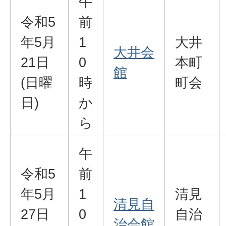
午
令和5
前
年5月
1
大井
大井会
21日
0
本町
館
(日曜
時
町会
日)
か
ら
午
令和5
前
年5月
1
清見
清見自
27日
0
自治
治会館