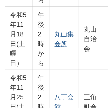
ら
令和5
午
年11
後
丸山
月18
2
丸山集
自治
日(土
時
会所
会
曜
か
日）
ら
令和5
午
年11
後
月25
2
八丁会
三角
日(土
時
館
町会