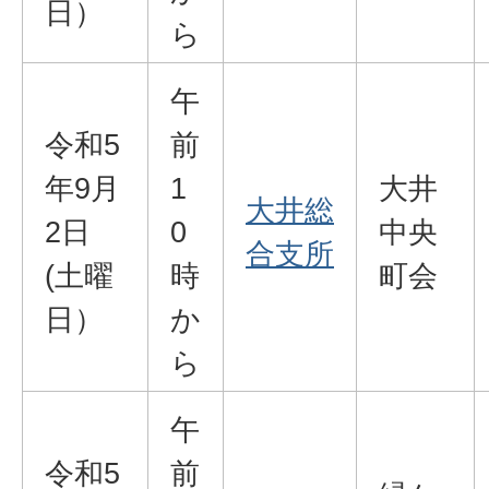
日）
ら
午
令和5
前
年9月
1
大井
大井総
2日
0
中央
合支所
(土曜
時
町会
日）
か
ら
午
令和5
前