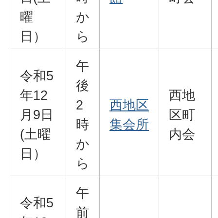
曜
か
日）
ら
午
令和5
後
年12
西地
2
西地区
月9日
区町
時
集会所
(土曜
内会
か
日）
ら
午
令和5
前