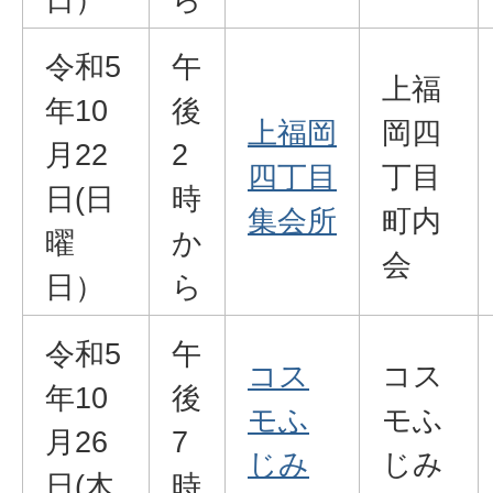
令和5
午
上福
年10
後
上福岡
岡四
月22
2
四丁目
丁目
日(日
時
集会所
町内
曜
か
会
日）
ら
令和5
午
コス
コス
年10
後
モふ
モふ
月26
7
じみ
じみ
日(木
時