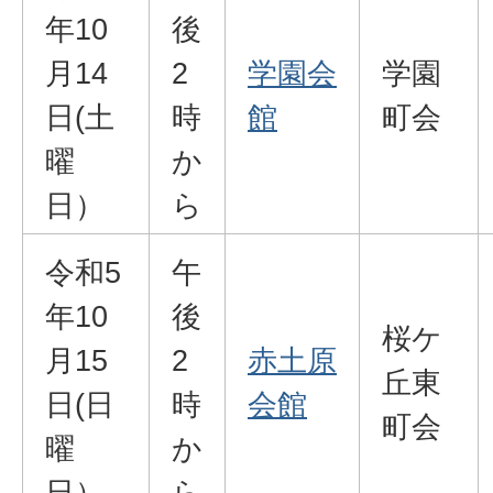
年10
後
月14
2
学園会
学園
日(土
時
館
町会
曜
か
日）
ら
令和5
午
年10
後
桜ケ
月15
2
赤土原
丘東
日(日
時
会館
町会
曜
か
日）
ら