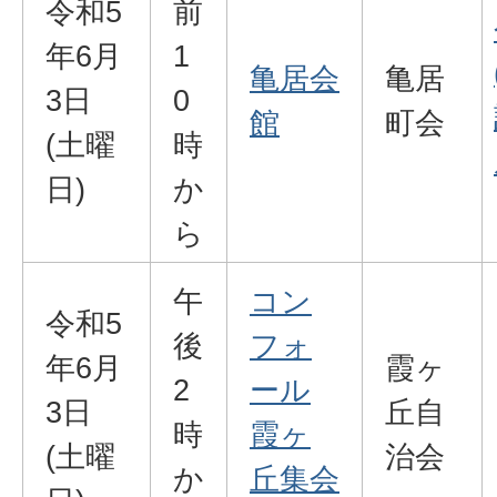
令和5
前
年6月
1
亀居会
亀居
3日
0
館
町会
(土曜
時
日)
か
ら
午
コン
令和5
後
フォ
年6月
霞ヶ
2
ール
3日
丘自
時
霞ヶ
(土曜
治会
か
丘集会