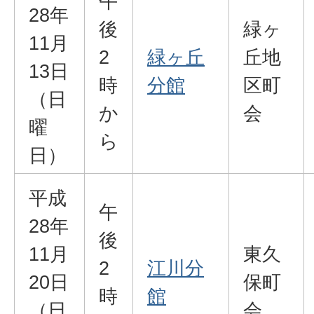
午
28年
後
緑ヶ
11月
2
緑ヶ丘
丘地
13日
時
分館
区町
（日
か
会
曜
ら
日）
平成
午
28年
後
11月
東久
2
江川分
20日
保町
時
館
（日
会