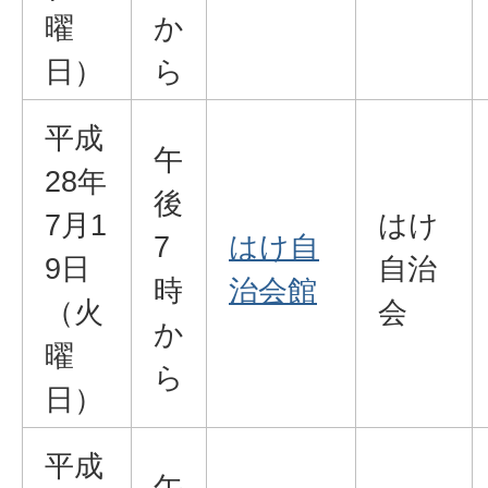
曜
か
日）
ら
平成
午
28年
後
7月1
はけ
7
はけ自
9日
自治
時
治会館
（火
会
か
曜
ら
日）
平成
午