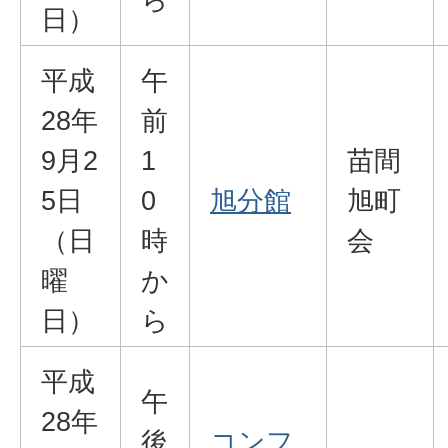
日）
平成
午
28年
前
9月2
1
苗間
5日
0
旭分館
旭町
（日
時
会
曜
か
日）
ら
平成
午
28年
後
コンフ