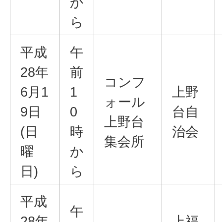
か
ら
平成
午
28年
前
コンフ
6月1
1
上野
ォール
9日
0
台自
上野台
(日
時
治会
集会所
曜
か
日)
ら
平成
午
28年
上福