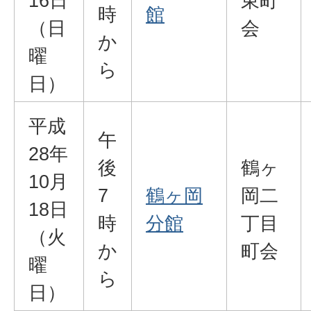
16日
東町
時
館
（日
会
か
曜
ら
日）
平成
午
28年
後
鶴ヶ
10月
7
鶴ヶ岡
岡二
18日
時
分館
丁目
（火
か
町会
曜
ら
日）