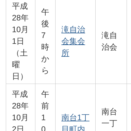
平成
午
28年
後
10月
滝自治
7
滝自
1日
会集会
時
治会
（土
所
か
曜
ら
日）
平成
午
28年
前
南台
10月
1
南台1丁
一丁
2日
0
目町内