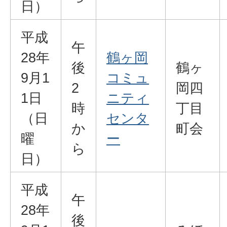
日）
平成
午
28年
鶴ヶ岡
後
鶴ヶ
9月1
コミュ
2
岡四
1日
ニティ
時
丁目
（日
センタ
か
町会
曜
ー
ら
日）
平成
午
28年
後