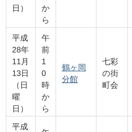
日）
か
ら
平成
午
28年
前
11月
1
七彩
鶴ヶ岡
13日
0
の街
分館
（日
時
町会
曜
か
日）
ら
平成