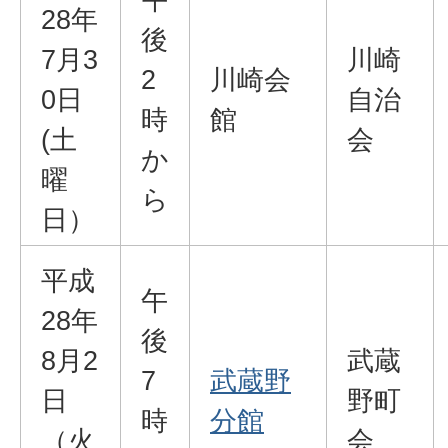
28年
後
7月3
川崎
2
川崎会
0日
自治
時
館
(土
会
か
曜
ら
日）
平成
午
28年
後
8月2
武蔵
7
武蔵野
日
野町
時
分館
（火
会