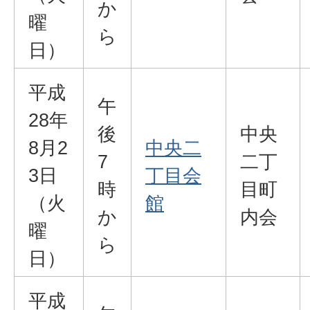
か
曜
ら
日）
平成
午
28年
後
中央
8月2
中央二
7
二丁
3日
丁目会
時
目町
（火
館
か
内会
曜
ら
日）
平成