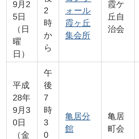
9月2
霞ケ
2
ォール
5日
丘自
時
霞ヶ丘
（日
治会
か
集会所
曜
ら
日）
午
平成
後
28年
7
9月3
時
亀居分
亀居
0日
3
館
町会
（金
0