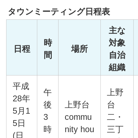
タウンミーティング日程表
主な
時
対象
日程
場所
間
自治
組織
平成
午
上野
28年
後
上野台
台
5月1
3
commu
二・
5日
時
nity hou
三丁
(日