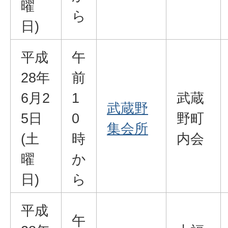
曜
ら
日)
平成
午
28年
前
6月2
1
武蔵
武蔵野
5日
0
野町
集会所
(土
時
内会
曜
か
日)
ら
平成
午