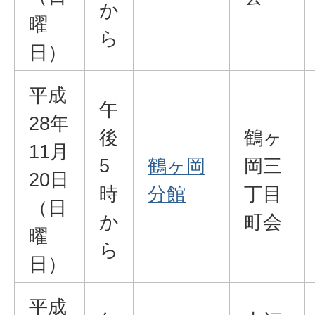
か
曜
ら
日）
平成
午
28年
後
鶴ヶ
11月
5
鶴ヶ岡
岡三
20日
時
分館
丁目
（日
か
町会
曜
ら
日）
平成