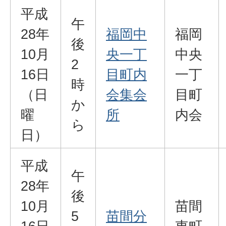
平成
午
28年
福岡中
福岡
後
10月
央一丁
中央
2
16日
目町内
一丁
時
（日
会集会
目町
か
曜
所
内会
ら
日）
平成
午
28年
後
10月
苗間
5
苗間分