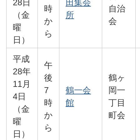
28日
田集会
時
自治
（金
所
か
会
曜
ら
日）
平成
午
28年
後
鶴ヶ
11月
7
鶴一会
岡一
4日
時
館
丁目
（金
か
町会
曜
ら
日）