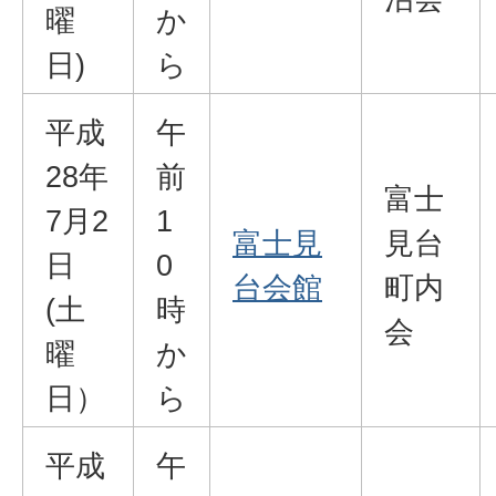
曜
か
日)
ら
平成
午
28年
前
富士
7月2
1
富士見
見台
日
0
台会館
町内
(土
時
会
曜
か
日）
ら
平成
午