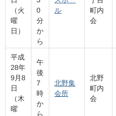
（火
0
ル
町内
曜
分
会
日）
か
ら
平成
午
28年
後
9月8
北野
7
北野集
日
町内
時
会所
（木
会
か
曜
ら