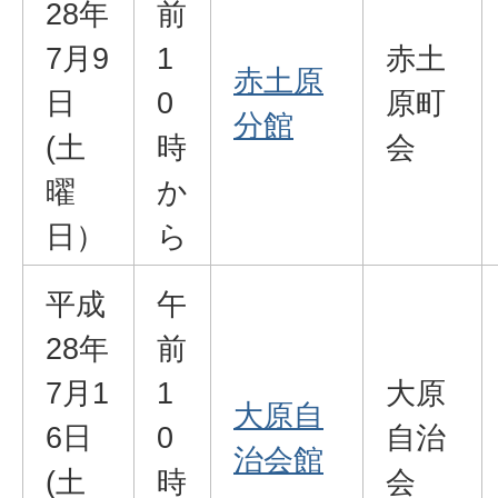
28年
前
7月9
1
赤土
赤土原
日
0
原町
分館
(土
時
会
曜
か
日）
ら
平成
午
28年
前
7月1
1
大原
大原自
6日
0
自治
治会館
(土
時
会