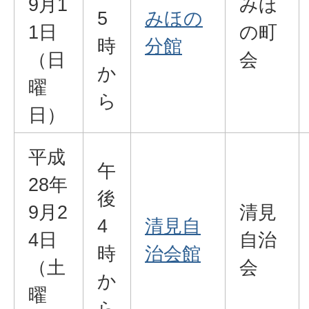
9月1
みほ
5
みほの
1日
の町
時
分館
（日
会
か
曜
ら
日）
平成
午
28年
後
9月2
清見
4
清見自
4日
自治
時
治会館
（土
会
か
曜
ら