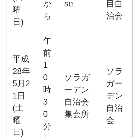
か
se
目自
曜
ら
治会
日)
午
前
平成
1
28年
ソラ
0
ソラガ
5月2
ガー
時
ーデン
1日
デン
3
自治会
(土
自治
0
集会所
曜
会
分
日)