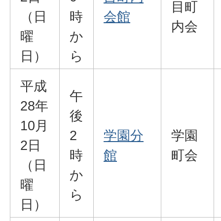
目町
（日
時
会館
内会
曜
か
日）
ら
平成
午
28年
後
10月
2
学園分
学園
2日
時
館
町会
（日
か
曜
ら
日）