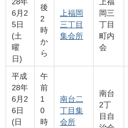
28年
上福
後
6月2
上福岡
岡三
2
5日
三丁目
丁目
時
(土
集会所
町内
か
曜
会
ら
日)
平成
午
28年
前
南台
6月2
1
南台二
2丁
6日
0
丁目集
目自
(日
時
会所
治会