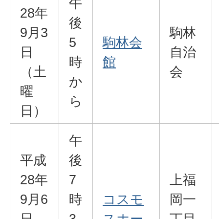
午
28年
後
9月3
駒林
5
駒林会
日
自治
時
館
（土
会
か
曜
ら
日）
午
平成
後
28年
7
上福
9月6
時
コスモ
岡一
日
3
スホー
丁目