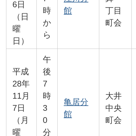
6日
時
館
丁目
（日
か
町会
曜
ら
日）
午
平成
後
28年
7
11月
時
大井
亀居分
7日
3
中央
館
（月
0
町会
曜
分