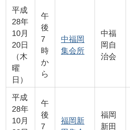
平成
午
28年
後
10月
中福
7
中福岡
20日
岡自
時
集会所
（木
治会
か
曜
ら
日）
平成
午
28年
後
福岡
10月
福岡新
7
新田