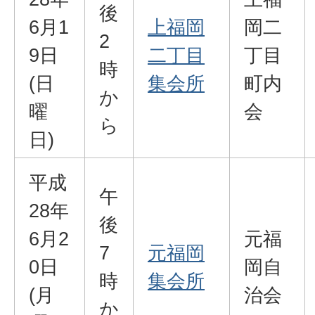
後
6月1
上福岡
岡二
2
9日
二丁目
丁目
時
(日
集会所
町内
か
曜
会
ら
日)
平成
午
28年
後
6月2
元福
7
元福岡
0日
岡自
時
集会所
(月
治会
か