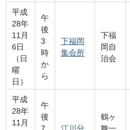
平成
午
28年
後
11月
下福
3
下福岡
6日
岡自
時
集会所
（日
治会
か
曜
ら
日）
平成
午
28年
後
鶴ヶ
11月
7
江川分
舞一