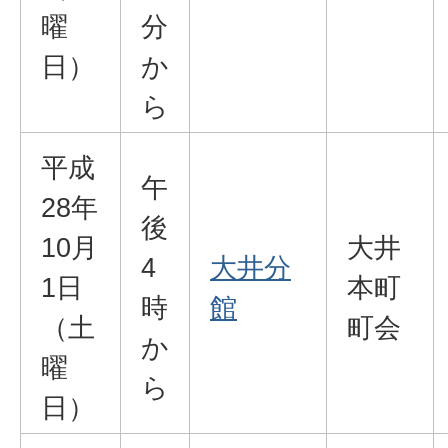
曜
分
日）
か
ら
平成
午
28年
後
10月
大井
4
大井分
1日
本町
時
館
（土
町会
か
曜
ら
日）