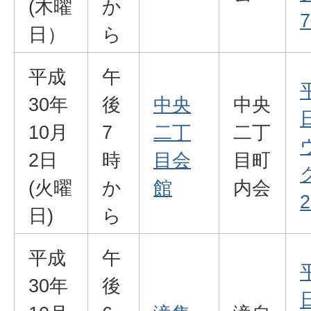
(木曜
か
7
日）
ら
平成
午
30年
後
中央
中央
10月
7
二丁
二丁
2日
時
目会
目町
(火曜
か
館
内会
2
日)
ら
平成
午
30年
後