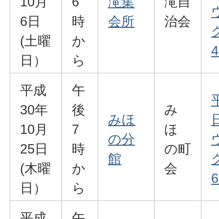
10月
6
滝集
滝自
6日
時
会所
治会
(土曜
か
4
日）
ら
平成
午
30年
後
み
みほ
10月
7
ほ
の分
25日
時
の町
館
(木曜
か
会
6
日）
ら
平成
午