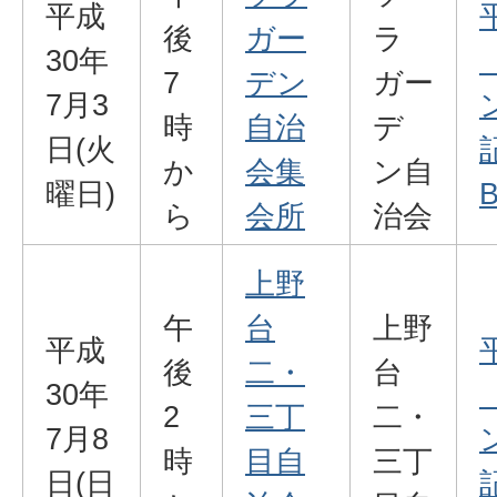
平成
後
ガー
ラ
30年
7
デン
ガー
7月3
時
自治
デ
日(火
か
会集
ン自
曜日)
B
ら
会所
治会
上野
午
台
上野
平成
後
二・
台
30年
2
三丁
二・
7月8
時
目自
三丁
日(日