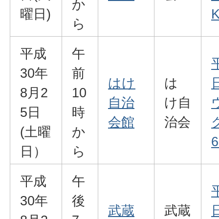
か
曜日)
K
ら
平成
午
30年
前
はけ
は
8月2
10
自治
け自
5日
時
会館
治会
(土曜
か
6
日）
ら
平成
午
30年
後
武蔵
武蔵