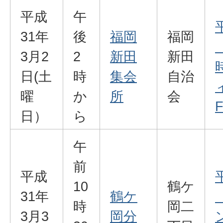
平成
午
31年
後
福岡
福岡
3月2
2
新田
新田
日(土
時
集会
自治
曜
か
所
会
F
日）
ら
午
前
平成
10
鶴ケ
31年
鶴ケ
時
岡二
3月3
岡分