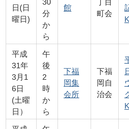
30
丁目
日(日
館
分
町会
曜日)
K
か
ら
平成
午
31年
後
下福
下福
3月1
2
岡集
岡自
6日
時
会所
治会
(土曜
か
K
日）
ら