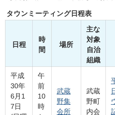
タウンミーティング日程表
主な
時
対象
日程
場所
間
自治
組織
平成
午
30年
前
武蔵
武蔵
6月1
10
野集
野町
7日
時
会所
内会