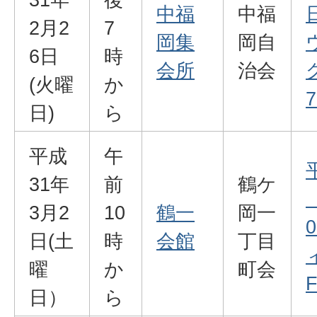
中福
中福
2月2
7
岡集
岡自
6日
時
会所
治会
(火曜
か
7
日)
ら
平成
午
31年
前
鶴ケ
3月2
10
鶴一
岡一
日(土
時
会館
丁目
曜
か
町会
F
日）
ら