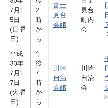
30年
後
富士
富士
7月1
2
見台
見台
5日
時
町内
会館
(日曜
か
会
D
日)
ら
平成
午
30年
後
川崎
川崎
7月1
7
自治
自治
7日
時
会館
会
(火曜
か
8
日)
ら