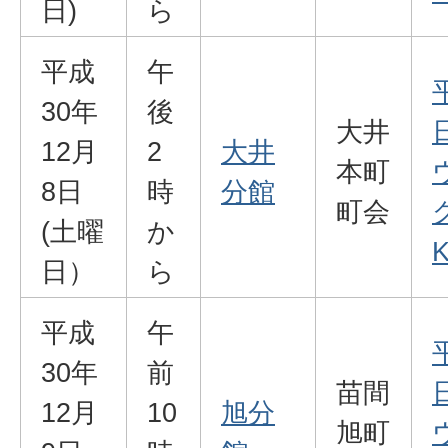
日)
ら
平成
午
30年
後
大井
12月
2
大井
本町
8日
時
分館
町会
(土曜
か
K
日）
ら
平成
午
30年
前
苗間
12月
10
旭分
旭町