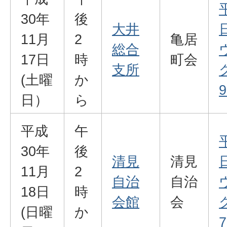
30年
後
大井
11月
2
亀居
総合
17日
時
町会
支所
(土曜
か
9
日）
ら
平成
午
30年
後
清見
清見
11月
2
自治
自治
18日
時
会館
会
(日曜
か
7