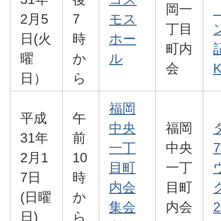
岡一
2月5
7
モス
丁目
日(火
時
ホー
町内
曜
か
ル
会
K
日）
ら
福岡
平成
午
中央
福岡
31年
前
一丁
中央
2月1
10
目町
一丁
7日
時
内会
目町
(日曜
か
集会
内会
2
日)
ら