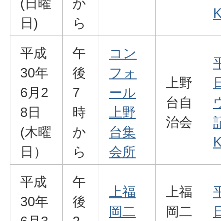
(日曜
か
K
日)
ら
平成
午
コン
30年
後
フォ
上野
6月2
7
ール
台自
8日
時
上野
治会
(木曜
か
台集
K
日）
ら
会所
平成
午
上福
上福
30年
後
岡二
岡二