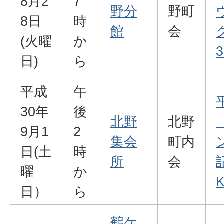
8月2
7
野分
野町
8日
時
館
会
(火曜
か
3
日)
ら
平成
午
30年
後
北野
北野
9月1
2
集会
町内
日(土
時
所
会
曜
か
K
日）
ら
鶴ケ