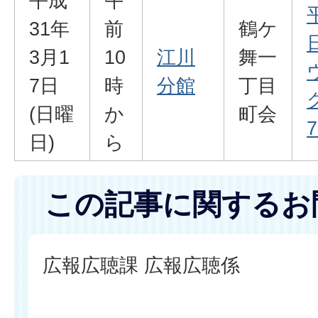
平成
午
31年
前
鶴ケ
3月1
10
江川
舞一
7日
時
分館
丁目
(日曜
か
町会
7
日)
ら
この記事に関するお
広報広聴課 広報広聴係