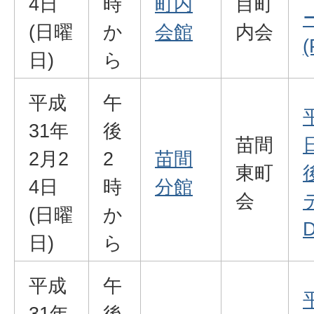
4日
時
町内
目町
(日曜
か
会館
内会
(
日)
ら
平成
午
31年
後
苗間
2月2
2
苗間
東町
4日
時
分館
会
(日曜
か
D
日)
ら
平成
午
31年
後