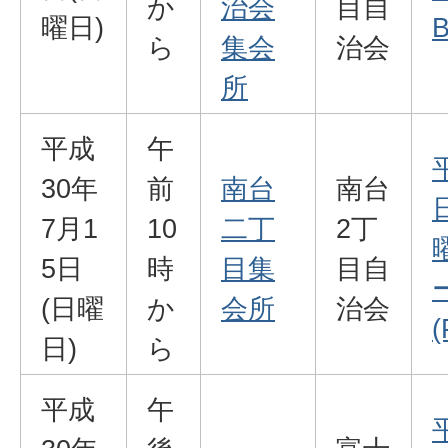
か
治会
目自
曜日)
B
ら
集会
治会
所
平成
午
30年
前
南台
南台
7月1
10
二丁
2丁
5日
時
目集
目自
(日曜
か
会所
治会
(
日)
ら
平成
午