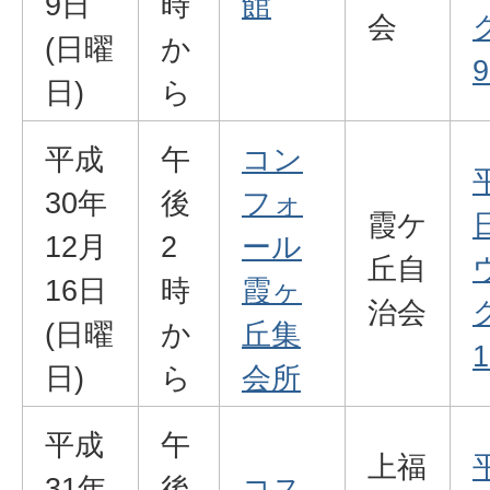
9日
時
館
会
(日曜
か
9
日)
ら
平成
午
コン
30年
後
フォ
霞ケ
12月
2
ール
丘自
16日
時
霞ヶ
治会
(日曜
か
丘集
1
日)
ら
会所
平成
午
上福
31年
後
コス