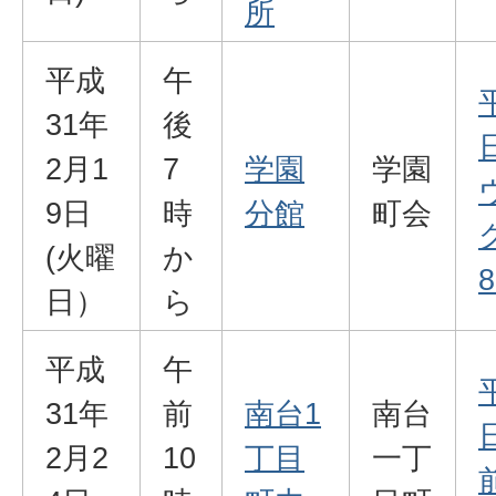
所
平成
午
31年
後
2月1
7
学園
学園
9日
時
分館
町会
(火曜
か
8
日）
ら
平成
午
31年
前
南台1
南台
2月2
10
丁目
一丁