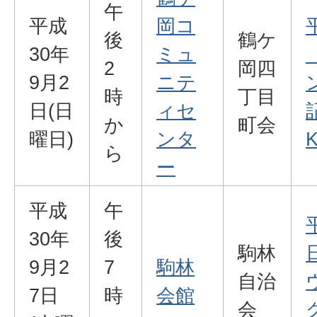
午
平成
岡コ
後
鶴ケ
30年
ミュ
2
岡四
9月2
ニテ
時
丁目
日(日
ィセ
か
町会
曜日)
ンタ
K
ら
ー
平成
午
30年
後
駒林
9月2
7
駒林
自治
7日
時
会館
会