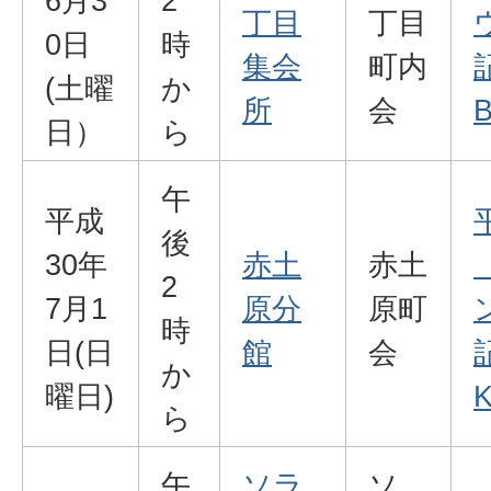
6月3
2
丁目
丁目
0日
時
集会
町内
(土曜
か
所
会
B
日）
ら
午
平成
後
30年
赤土
赤土
2
7月1
原分
原町
時
日(日
館
会
か
曜日)
K
ら
午
ソラ
ソ