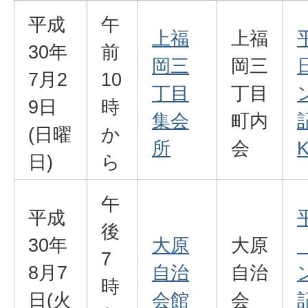
平成
午
上福
上福
30年
前
岡三
岡三
7月2
10
丁目
丁目
9日
時
集会
町内
(日曜
か
所
会
K
日)
ら
午
平成
後
30年
大原
大原
7
8月7
自治
自治
時
日(火
会館
会