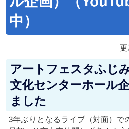
ル企画）（YouTu
中）
更
アートフェスタふじみ野
文化センターホール
ました
3年ぶりとなるライブ（対面）で