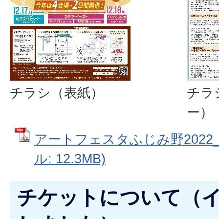
チラシ（表紙）
チラ
ー）
アートフェスタふじみ野2022_
ル: 12.3MB)
チケットについて（