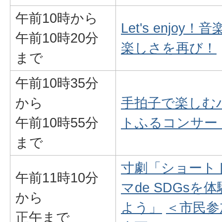
午前10時から
Let's enjoy！
午前10時20分
楽しさを再び！
まで
午前10時35分
から
手拍子で楽しむ
午前10時55分
トふるコンサー
まで
寸劇「ショート
午前11時10分
マde SDGsを
から
よう」
＜市民参
正午まで