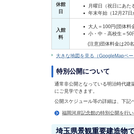
休館
月曜日（祝日にあた
日
年末年始（12月27日
大人＝100円(団体料金
入館
小・中・高校生＝50円
料
(注意)団体料金は20名
大きな地図を見る（GoogleMapペ
特別公開について
通常非公開となっている明治時代建
にご見学できます。
公開スケジュール等の詳細は、下記
福岡河岸記念館の特別公開を行い
埼玉県景観重要建造物で聴