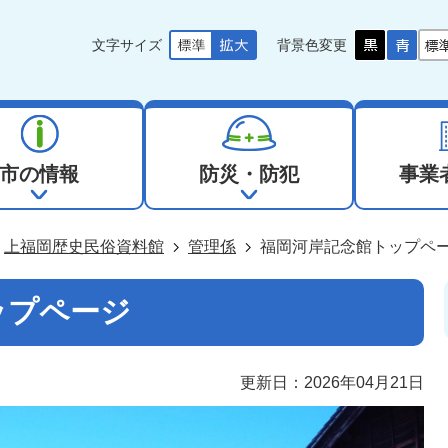
文字サイズ
背景色変更
市の情報
防災・防犯
事業
上福岡歴史民俗資料館
管理係
福岡河岸記念館トップペ
ップページ
更新日：2026年04月21日