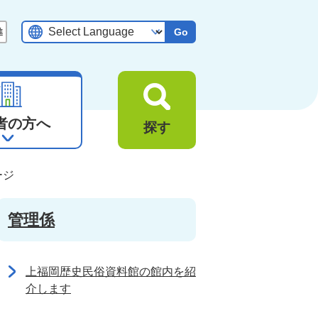
Go
者の方へ
探す
ージ
管理係
上福岡歴史民俗資料館の館内を紹
介します