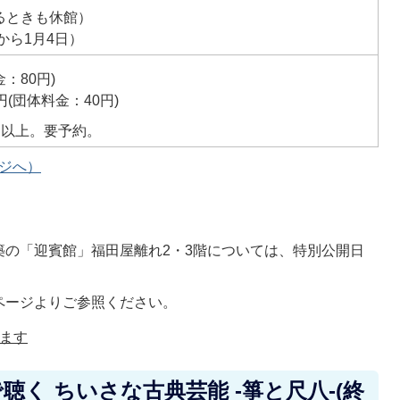
るときも休館）
から1月4日）
：80円)
(団体料金：40円)
以上。要予約。
ージへ）
築の「迎賓館」福田屋離れ2・3階については、特別公開日
ページよりご参照ください。
ます
く ちいさな古典芸能 -箏と尺八-(終