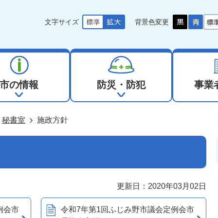
文字サイズ
背景色変更
市の情報
防災・防犯
事業
秘書室
施政方針
更新日：2020年03月02日
例会市
令和7年第1回ふじみ野市議会定例会市